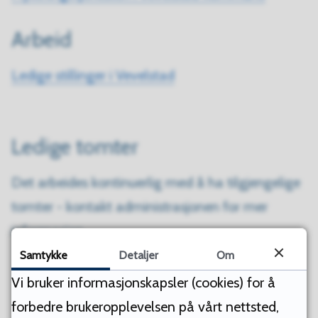
Arbeid
Ledige stillinger i Vevelstad
Ledige tomter
Det arbeides kontinuerlig med å ha tilgjengelige
tomter - kontakt administrasjonen for mer
informasjon.
Samtykke
Detaljer
Om
Vi bruker informasjonskapsler (cookies) for å
Sist endret
08.12.2023 12.36
forbedre brukeropplevelsen på vårt nettsted,