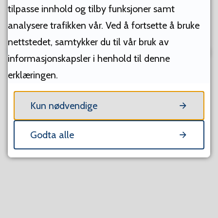
tilpasse innhold og tilby funksjoner samt
analysere trafikken vår. Ved å fortsette å bruke
nettstedet, samtykker du til vår bruk av
DEL MED ANDRE
informasjonskapsler i henhold til denne
Skriv ut
Del på Facebook
Del på Twitter
Del på Link
Tips e
erklæringen.
Kun nødvendige
FANT DU DET DU LETTE ETTER?
Godta alle
Ja
Nei