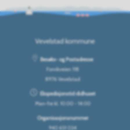
Vevelstad kommune
Besøks- og Postadresse
Forvikveien 118
8976 Vevelstad
Ekspedisjonstid rådhuset
Man-fre kl. 10:00 - 14:00
Organisasjonsnummer
940 651 034