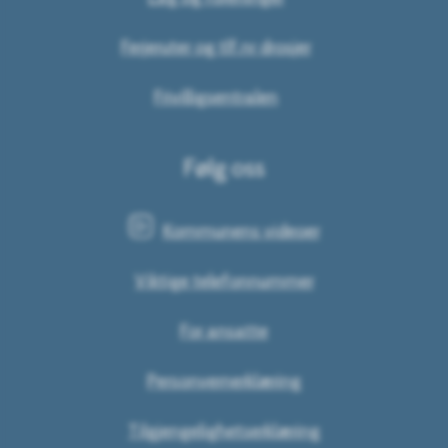
Ferjeruter og tlf.nr drosjer
Frivilligsentralen
Følg oss
Kommunens videoer
Viktige telefonnummer
For ansatte
Personvernerklæring
Tilgjengelighetserklæring