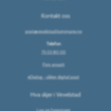
Kontakt oss
post@vevelstad.kommune.no
Telefon
75 03 80 00
Finn ansatt
eDialog - sikker digital post
Hva skjer i Vevelstad
Lag og foreninger