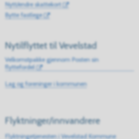
Nytt/endre skattekort
Bytte fastlege
Nytilflyttet til Vevelstad
Velkomstpakke gjennom Posten sin
flyttefordel
Lag og foreninger i kommunen
Flyktninger/innvandrere
Flyktningetjenesten i Vevelstad Kommune